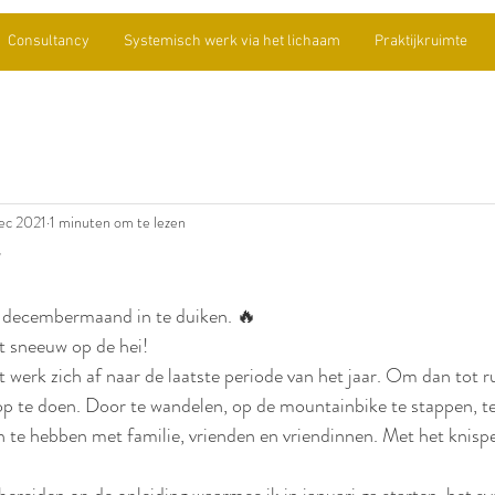
Consultancy
Systemisch werk via het lichaam
Praktijkruimte
ec 2021
1 minuten om te lezen
de decembermaand in te duiken. 🔥
t sneeuw op de hei! 
erk zich af naar de laatste periode van het jaar. Om dan tot ru
 op te doen. Door te wandelen, op de mountainbike te stappen, te
jn te hebben met familie, vrienden en vriendinnen. Met het knisp