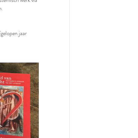
ystemisch werk via 
. 
fgelopen jaar 