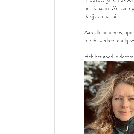
In de rust ga ik me voor
het lichaam. Werken op 
Ik kijk ernaar uit. 
Aan alle coachees, opdr
mocht werken: dankjew
Heb het goed in decem