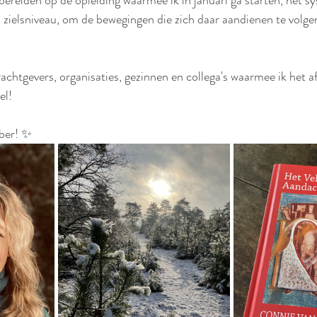
bereiden op de opleiding waarmee ik in januari ga starten, het s
zielsniveau, om de bewegingen die zich daar aandienen te volgen
achtgevers, organisaties, gezinnen en collega's waarmee ik het a
el!
ber! ✨